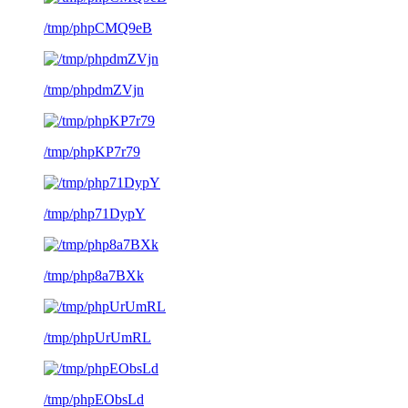
/tmp/phpCMQ9eB
/tmp/phpdmZVjn
/tmp/phpKP7r79
/tmp/php71DypY
/tmp/php8a7BXk
/tmp/phpUrUmRL
/tmp/phpEObsLd