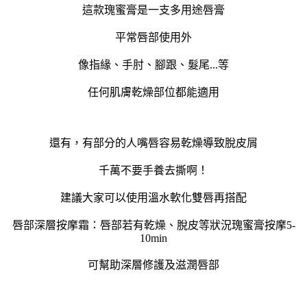
這款瑰蜜膏是一支多用途唇膏
平常唇部使用外
像指緣、手肘、腳跟、髮尾...等
任何肌膚乾燥部位都能適用
還有，有部分的人嘴唇容易乾燥導致脫皮屑
千萬不要手養去撕啊！
建議大家可以使用溫水軟化雙唇再搭配
唇部深層按摩霜：唇部若有乾燥、脫皮等狀況
瑰蜜膏按摩5-
10min
可幫助深層修護及滋潤唇部