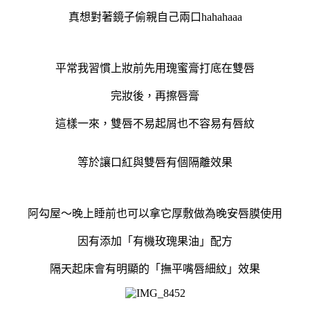
真想對著鏡子偷親自己兩口hahahaaa
平常我習慣上妝前先用瑰蜜膏打底在雙唇
完妝後，再擦唇膏
這樣一來，雙唇不易起屑也不容易有唇紋
等於讓口紅與雙唇有個隔離效果
阿勾屋～晚上睡前也可以拿它厚敷做為晚安唇膜使用
因有添加「有機玫瑰果油」配方
隔天起床會有明顯的「撫平嘴唇細紋」效果