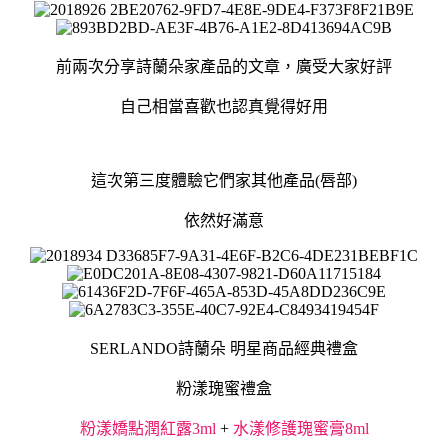
前兩次分享詩蘭朵家產品的
文章
，廣受大家好評
自己相當喜歡也認真覺得好用
這次第三度體驗它們家其他產品(唇部)
依然好滿意
SERLANDO詩蘭朵 明星商品經典禮盒
粉漾瑰蜜禮盒
粉漾嬌點潤紅露3ml
+
水漾修護瑰蜜膏8ml