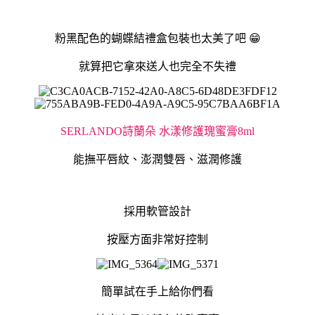
粉黑配色的蝴蝶結禮盒包裝也太美了吧 😁
就算把它拿來送人也完全不失禮
SERLANDO詩蘭朵 水漾修護瑰蜜膏8ml
能撫平唇紋、澎潤雙唇、滋潤修護
採用軟管設計
按壓方面非常好控制
簡單試在手上給你們看