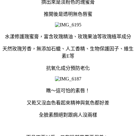
擠出來是淡粉色的瑰蜜膏
推開後是透明無色唇蜜
水漾修護瑰蜜膏，富含玫瑰精油、玫瑰果油等玫瑰植萃成分
天然玫瑰芳香，無添加石蠟、人工香精、
生物保護因子、維生
素E等
抗氧化成分預防老化
瞧～這可怕的素唇！
又乾又沒血色看起來精神與氣色都好差
全臉素顏絕對跟病人沒兩樣