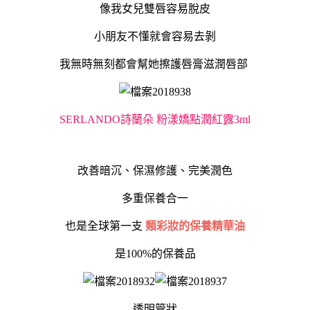
像我女兒雙唇容易脫皮
小朋友不懂就會容易去剝
我無時無刻都會幫她擦護唇膏滋潤唇部
SERLANDO詩蘭朵
粉漾嬌點潤紅露3ml
改善暗沉、保濕修護、完美潤色
多重保養合一
也是全球第一支
類彩妝的保養精華油
是100%的保養品
透明管狀